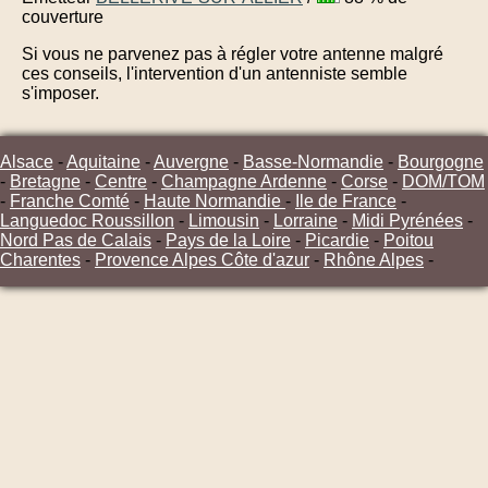
couverture
Si vous ne parvenez pas à régler votre antenne malgré
ces conseils, l'intervention d'un antenniste semble
s'imposer.
Alsace
-
Aquitaine
-
Auvergne
-
Basse-Normandie
-
Bourgogne
-
Bretagne
-
Centre
-
Champagne Ardenne
-
Corse
-
DOM/TOM
-
Franche Comté
-
Haute Normandie
-
Ile de France
-
Languedoc Roussillon
-
Limousin
-
Lorraine
-
Midi Pyrénées
-
Nord Pas de Calais
-
Pays de la Loire
-
Picardie
-
Poitou
Charentes
-
Provence Alpes Côte d'azur
-
Rhône Alpes
-